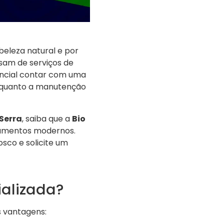
beleza natural e por
isam de serviços de
ncial contar com uma
 quanto a manutenção
Serra
, saiba que a
Bio
ipamentos modernos.
sco e solicite um
ializada?
s vantagens: