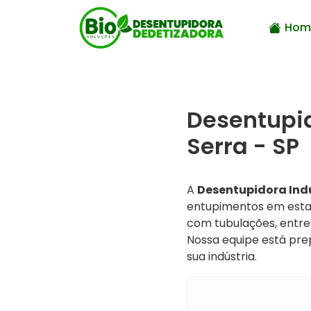
Hom
Desentupid
Serra - SP
A
Desentupidora Indu
entupimentos em estab
com tubulações, entr
Nossa equipe está pre
sua indústria.