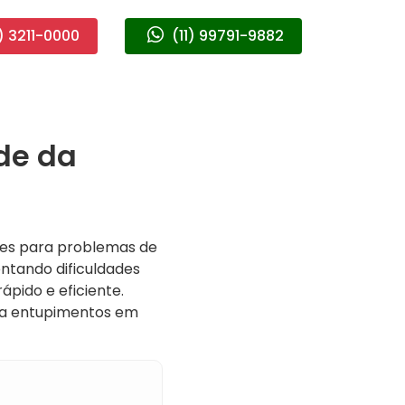
) 3211-0000
(11) 99791-9882
de da
zes para problemas de
ntando dificuldades
pido e eficiente.
 a entupimentos em