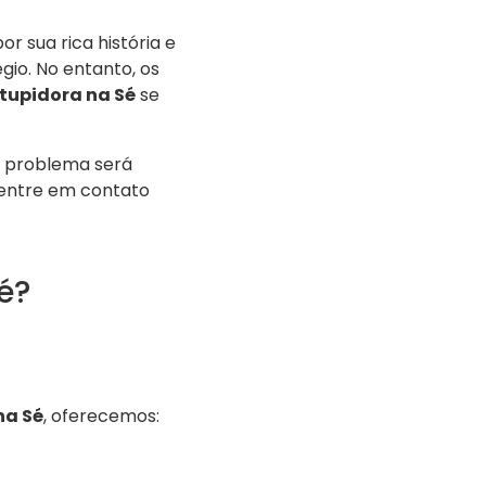
r sua rica história e
io. No entanto, os
tupidora na Sé
se
u problema será
 entre em contato
é?
na Sé
, oferecemos: