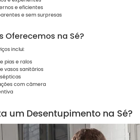
nos e eficientes
arentes e sem surpresas
os Oferecemos na Sé?
ços inclui:
 pias e ralos
 vasos sanitários
 sépticas
lações com câmera
ntiva
a um Desentupimento na Sé?