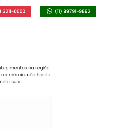
) 3211-0000
(11) 99791-9882
ntupimentos na região
u comércio, não hesite
ender suas