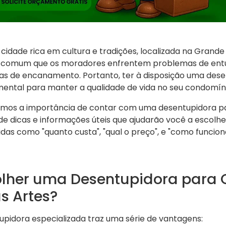
idade rica em cultura e tradições, localizada na Grande
é comum que os moradores enfrentem problemas de ent
mas de encanamento. Portanto, ter à disposição uma des
mental para manter a qualidade de vida no seu condomíni
remos a importância de contar com uma desentupidora 
e dicas e informações úteis que ajudarão você a escolher
as como "quanto custa", "qual o preço", e "como funcio
olher uma Desentupidora para
 Artes?
pidora especializada traz uma série de vantagens: