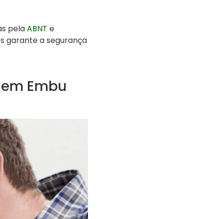
as pela
ABNT
e
zes garante a segurança
a em Embu