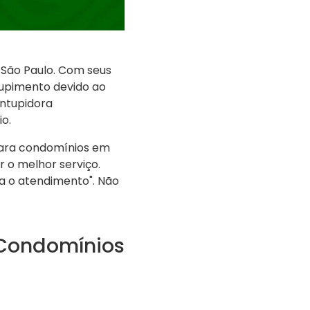
 São Paulo. Com seus
upimento devido ao
entupidora
o.
para condomínios em
 o melhor serviço.
na o atendimento". Não
 Condomínios