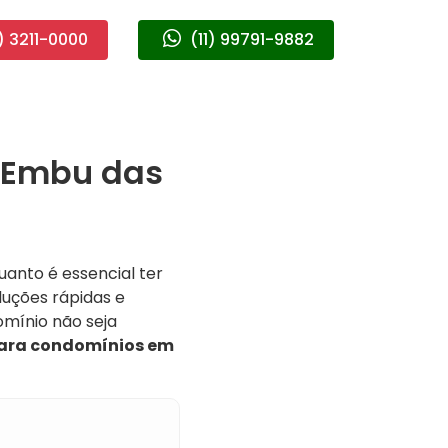
) 3211-0000
(11) 99791-9882
 Embu das
quanto é essencial ter
uções rápidas e
omínio não seja
ara condomínios em