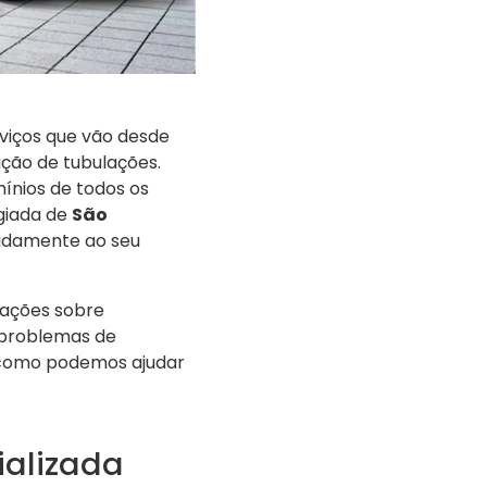
viços que vão desde
ução de tubulações.
nios de todos os
egiada de
São
pidamente ao seu
ações sobre
 problemas de
 como podemos ajudar
ializada