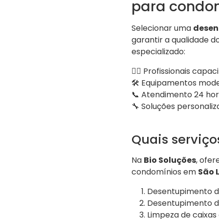
para condo
Selecionar uma
desen
garantir a qualidade d
especializado:
👷‍♂️ Profissionais capa
🛠️ Equipamentos mod
📞 Atendimento 24 ho
🔧 Soluções personaliz
Quais serviç
Na
Bio Soluções
, ofe
condomínios em
São 
Desentupimento de
Desentupimento de
Limpeza de caixas