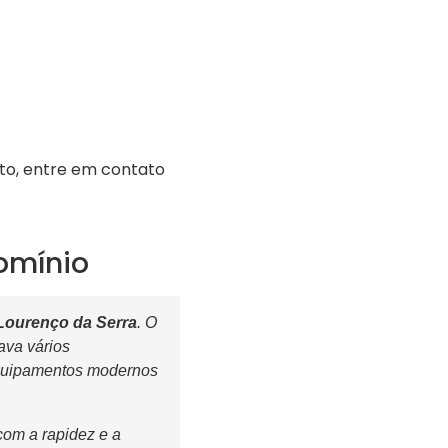
to, entre em contato
omínio
Lourenço da Serra
. O
ava vários
equipamentos modernos
com a rapidez e a