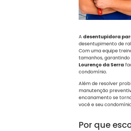
A
desentupidora par
desentupimento de ralo
Com uma equipe trein
tamanhos, garantindo a
Lourenço da Serra
fa
condomínio.
Além de resolver prob
manutenção preventiva
encanamento se torna
você e seu condomíni
Por que esc