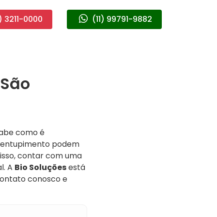
) 3211-0000
(11) 99791-9882
 São
sabe como é
de entupimento podem
 isso, contar com uma
l. A
Bio Soluções
está
 contato conosco e