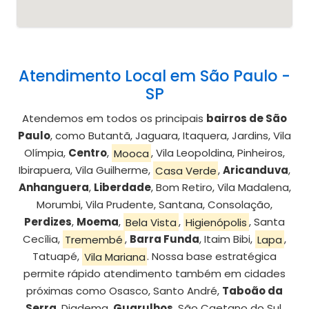
Atendimento Local em São Paulo -
SP
Atendemos em todos os principais
bairros de São
Paulo
, como Butantã, Jaguara, Itaquera, Jardins, Vila
Olímpia,
Centro
,
Mooca
, Vila Leopoldina, Pinheiros,
Ibirapuera, Vila Guilherme,
Casa Verde
,
Aricanduva
,
Anhanguera
,
Liberdade
, Bom Retiro, Vila Madalena,
Morumbi, Vila Prudente, Santana, Consolação,
Perdizes
,
Moema
,
Bela Vista
,
Higienópolis
, Santa
Cecília,
Tremembé
,
Barra Funda
, Itaim Bibi,
Lapa
,
Tatuapé,
Vila Mariana
. Nossa base estratégica
permite rápido atendimento também em cidades
próximas como Osasco, Santo André,
Taboão da
Serra
, Diadema,
Guarulhos
, São Caetano do Sul,