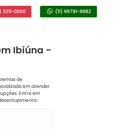
) 3211-0000
(11) 99791-9882
m Ibiúna -
oblemas de
ecializada em atender
rupções. Entre em
 desentupimento!