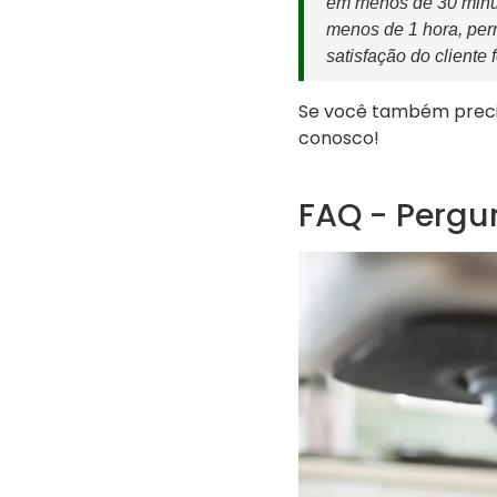
em menos de 30 minut
menos de 1 hora, per
satisfação do cliente 
Se você também preci
conosco!
FAQ - Pergu