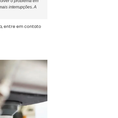
solver o problema em
ais interrupções. A
, entre em contato