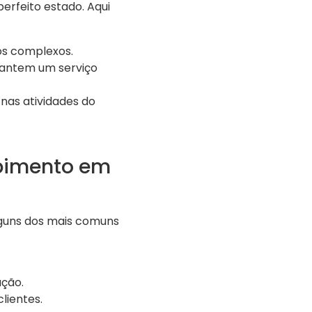
erfeito estado. Aqui
os complexos.
rantem um serviço
nas atividades do
upimento em
guns dos mais comuns
ção.
lientes.