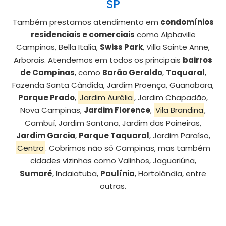
SP
Também prestamos atendimento em
condomínios
residenciais e comerciais
como Alphaville
Campinas, Bella Italia,
Swiss Park
, Villa Sainte Anne,
Arborais. Atendemos em todos os principais
bairros
de Campinas
, como
Barão Geraldo
,
Taquaral
,
Fazenda Santa Cândida, Jardim Proença, Guanabara,
Parque Prado
,
Jardim Aurélia
, Jardim Chapadão,
Nova Campinas,
Jardim Florence
,
Vila Brandina
,
Cambuí, Jardim Santana, Jardim das Paineiras,
Jardim Garcia
,
Parque Taquaral
, Jardim Paraíso,
Centro
. Cobrimos não só Campinas, mas também
cidades vizinhas como Valinhos, Jaguariúna,
Sumaré
, Indaiatuba,
Paulínia
, Hortolândia, entre
outras.