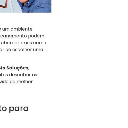
e e um ambiente
 encanamento podem
ui, abordaremos como
ar ao escolher uma
Bio Soluções
,
tos descobrir as
vido da melhor
to para