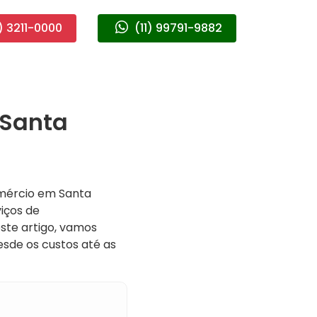
) 3211-0000
(11) 99791-9882
 Santa
mércio em Santa
iços de
ste artigo, vamos
desde os custos até as