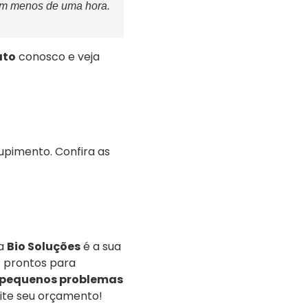
em menos de uma hora.
ato
conosco e veja
upimento. Confira as
 a
Bio Soluções
é a sua
s prontos para
 pequenos problemas
ite seu orçamento!