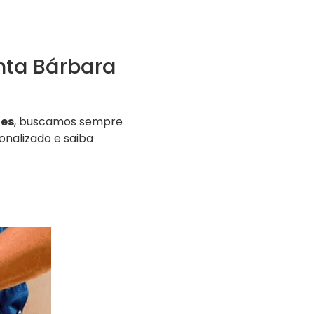
nta Bárbara
ões
, buscamos sempre
nalizado e saiba