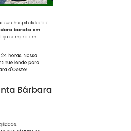
r sua hospitalidade e
idora barata em
steja sempre em
 24 horas. Nossa
tinue lendo para
ara d'Oeste!
anta Bárbara
lidade.