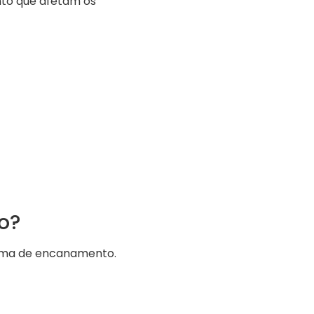
to que afetam os
o?
stema de encanamento.