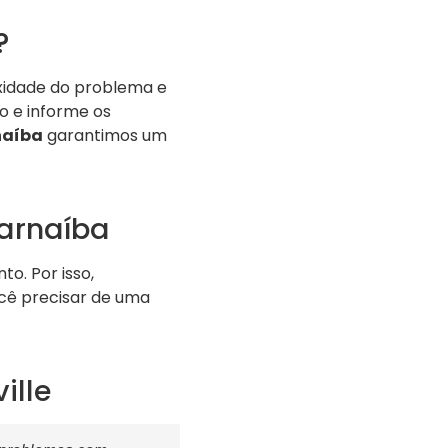
?
xidade do problema e
o e informe os
naíba
garantimos um
arnaíba
. Por isso,
cê precisar de uma
ille