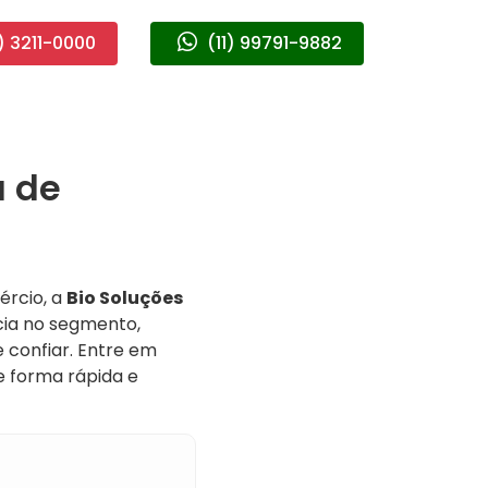
) 3211-0000
(11) 99791-9882
a de
rcio, a
Bio Soluções
cia no segmento,
 confiar. Entre em
 forma rápida e