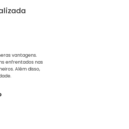
alizada
eras vantagens.
ns enfrentados nas
eiros. Além disso,
dade.
?