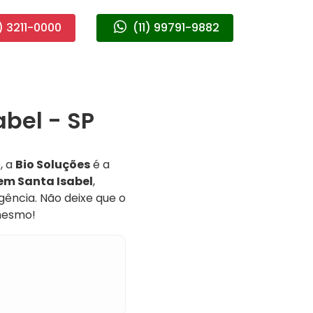
) 3211-0000
(11) 99791-9882
bel - SP
, a
Bio Soluções
é a
em Santa Isabel
,
gência. Não deixe que o
mesmo!