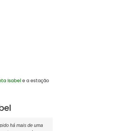
nta Isabel
e a estação
bel
upido há mais de uma