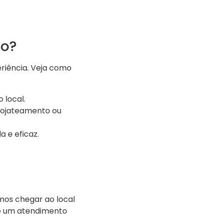
to?
riência. Veja como
 local.
rojateamento ou
a e eficaz.
os chegar ao local
de um atendimento