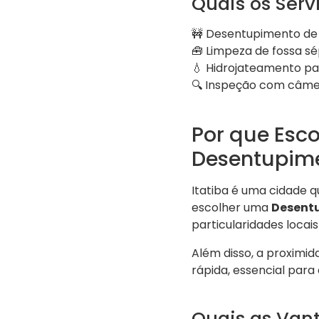
Quais os Serv
🚧 Desentupimento de t
🧰 Limpeza de fossa sé
💧 Hidrojateamento p
🔍 Inspeção com câm
Por que Esco
Desentupim
Itatiba é uma cidade q
escolher uma
Desentu
particularidades loca
Além disso, a proximid
rápida, essencial para 
Quais as Van