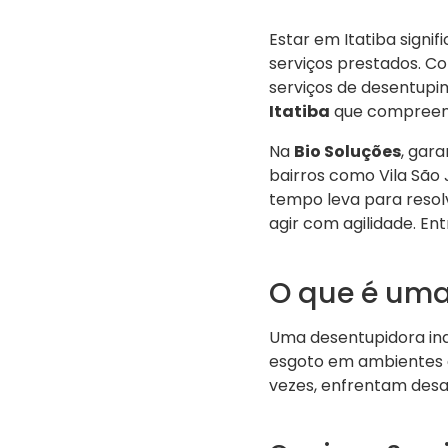
Estar em Itatiba signif
serviços prestados. C
serviços de desentupi
Itatiba
que compreend
Na
Bio Soluções
, gar
bairros como Vila São
tempo leva para resol
agir com agilidade. E
O que é uma
Uma desentupidora ind
esgoto em ambientes de
vezes, enfrentam desaf