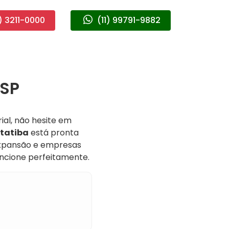
) 3211-0000
(11) 99791-9882
 SP
al, não hesite em
Itatiba
está pronta
 expansão e empresas
uncione perfeitamente.