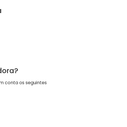
a
dora?
em conta os seguintes