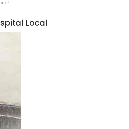
sco!
pital Local