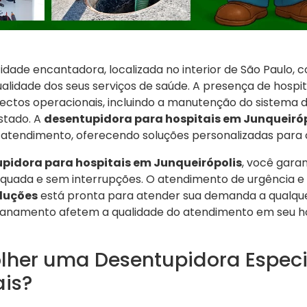
idade encantadora, localizada no interior de São Paulo, 
ualidade dos seus serviços de saúde. A presença de hospi
pectos operacionais, incluindo a manutenção do sistema
stado. A
desentupidora para hospitais em Junqueiróp
no atendimento, oferecendo soluções personalizadas para
pidora para hospitais em Junqueirópolis
, você garan
quada e sem interrupções. O atendimento de urgência e 
oluções
está pronta para atender sua demanda a qualqu
anamento afetem a qualidade do atendimento em seu ho
olher uma Desentupidora Espec
ais?