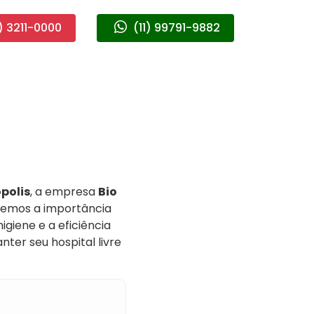
) 3211-0000
(11) 99791-9882
polis
, a empresa
Bio
ndemos a importância
giene e a eficiência
er seu hospital livre