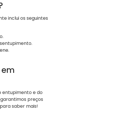
?
e inclui os seguintes
o.
esentupimento.
ene.
o em
o entupimento e do
, garantimos preços
para saber mais!