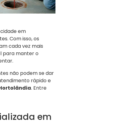
cidade em
es. Com isso, os
rnam cada vez mais
l para manter o
entar.
antes não podem se dar
tendimento rápido e
Hortolândia
. Entre
ializada em