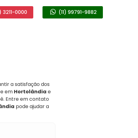
) 3211-0000
(11) 99791-9882
tir a satisfação dos
nte em
Hortolândia
e
cê. Entre em contato
ândia
pode ajudar a