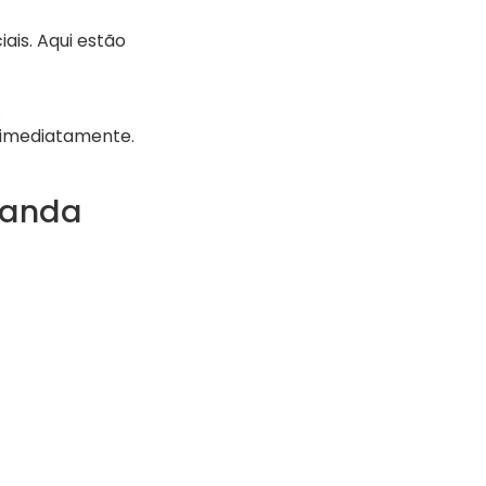
is. Aqui estão
.
 imediatamente.
manda