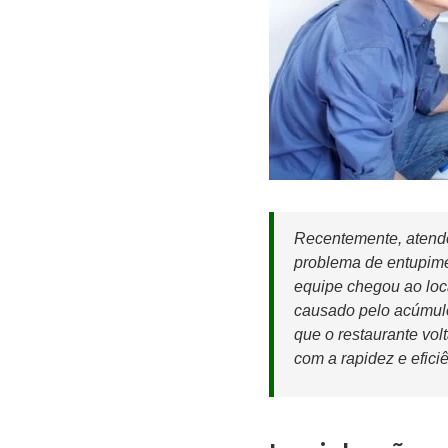
Recentemente, atend
problema de entupime
equipe chegou ao loc
causado pelo acúmulo
que o restaurante vol
com a rapidez e efici