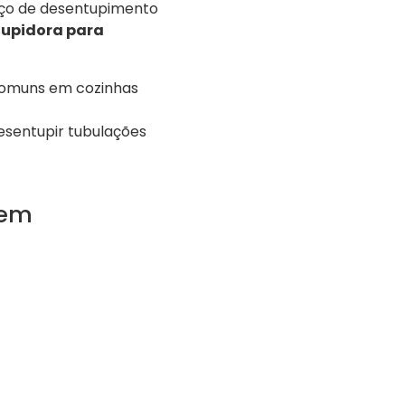
iço de desentupimento
upidora para
 comuns em cozinhas
esentupir tubulações
 em