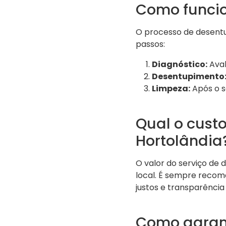
Como funcio
O processo de desentu
passos:
Diagnóstico:
Aval
Desentupimento
Limpeza:
Após o s
Qual o cust
Hortolândia
O valor do serviço de
local. É sempre recom
justos e transparênci
Como garant