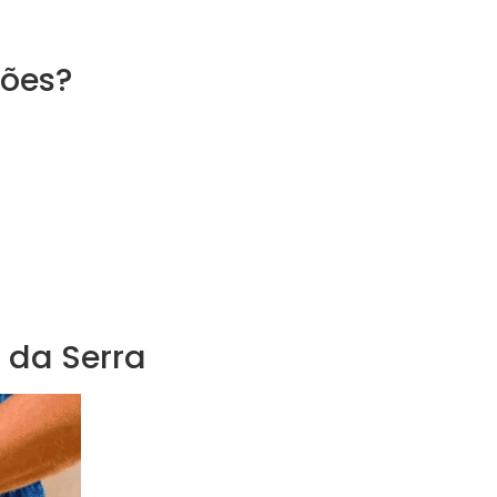
ções?
 da Serra