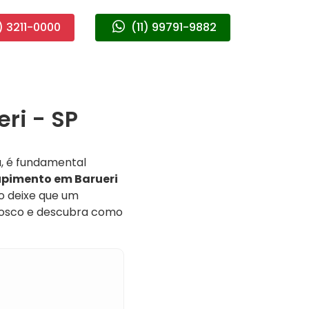
) 3211-0000
(11) 99791-9882
ri - SP
, é fundamental
pimento em Barueri
o deixe que um
nosco e descubra como