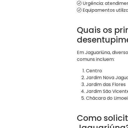
Urgência: atendimen
Equipamentos utiliza
Quais os pri
desentupim
Em Jaguariúna, divers
comuns incluem:
Centro
Jardim Nova Jagua
Jardim das Flores
Jardim São Vicent
Chácara do Limoei
Como solici
Jaguariúna