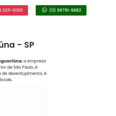
) 3211-0000
(11) 99791-9882
úna - SP
aguariúna
, a empresa
ior de São Paulo, é
os de desentupimento, é
ocais.