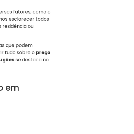
rsos fatores, como o
amos esclarecer todos
 residência ou
icas que podem
ir tudo sobre o
preço
luções
se destaca no
to em