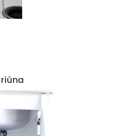
riúna