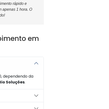
imento rápido e
m apenas 1 hora. O
do!
upimento em
00, dependendo da
Bio Soluções
.